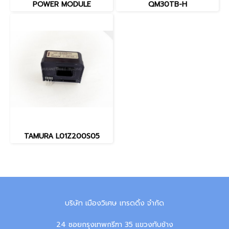
POWER MODULE
QM30TB-H
TAMURA L01Z200S05
บริษัท เมืองวิเศษ เทรดดิ้ง จำกัด
24 ซอยกรุงเทพกรีฑา 35 แขวงทับช้าง