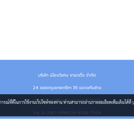
บริษัท เมืองวิเศษ เทรดดิ้ง จำกัด
24 ซอยกรุงเทพกรีฑา 35 แขวงทับช้าง
เขตสะพานสูง จังหวัดกรุงเทพฯ 10250
บการณ์ที่ดีในการใช้งานเว็บไซต์ของท่าน ท่านสามารถอ่านรายละเอียดเพิ่มเติมได้ที่
โทร. 0-2187-0988,08-6368-7929
Line ID: mws_trading