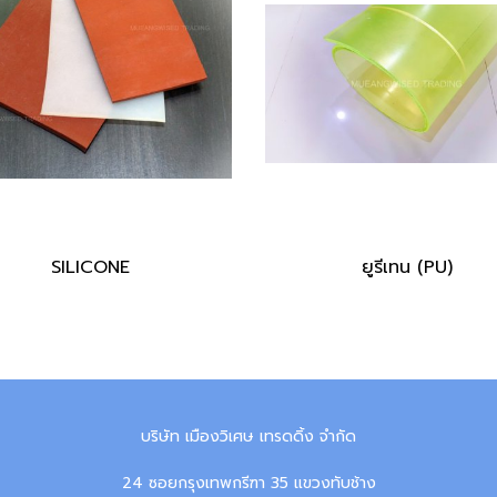
SILICONE
ยูรีเทน (PU)
บริษัท เมืองวิเศษ เทรดดิ้ง จำกัด
24 ซอยกรุงเทพกรีฑา 35 แขวงทับช้าง