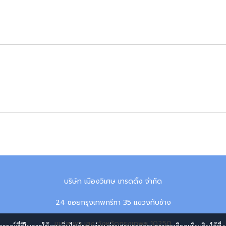
บริษัท เมืองวิเศษ เทรดดิ้ง จำกัด
24 ซอยกรุงเทพกรีฑา 35 แขวงทับช้าง
เขตสะพานสูง จังหวัดกรุงเทพฯ 10250