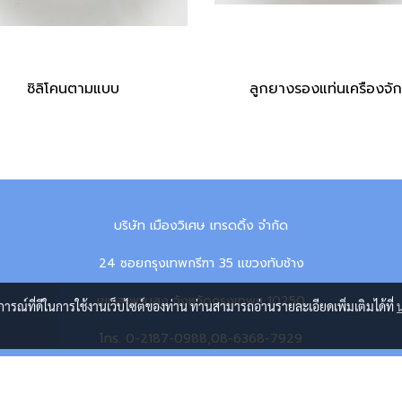
ซิลิโคนตามแบบ
ลูกยางรองแท่นเครืองจัก
บริษัท เมืองวิเศษ เทรดดิ้ง จำกัด
24 ซอยกรุงเทพกรีฑา 35 แขวงทับช้าง
เขตสะพานสูง จังหวัดกรุงเทพฯ 10250
บการณ์ที่ดีในการใช้งานเว็บไซต์ของท่าน ท่านสามารถอ่านรายละเอียดเพิ่มเติมได้ที่
โทร. 0-2187-0988,08-6368-7929
Line ID: mws_trading